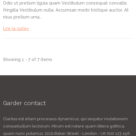
Odio ut pretium ligula quam Vestibulum consequat convallis
fringilla Vestibulum nulla. Accumsan morbi tristique auctor. At
risus pretium urna...
Lire la suite>
Showing 1 - 7 of 7 items
Garder contact
Claritas est etiam processus dynamicus, qui sequitur mutationem
consuetudium lectorum. Mirum est notare quam littera gothica,
quam nunc putamus. 221b Baker Street - London - UK (00) 123 456