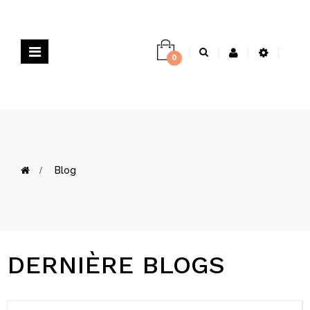
Basculer
0
la
navigation
>
Blog
DERNIÈRE BLOGS